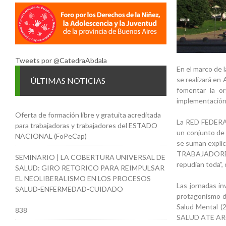
Tweets por @CatedraAbdala
En el marco de 
se realizará en
ÚLTIMAS NOTICIAS
fomentar la or
implementación 
Oferta de formación libre y gratuita acreditada
La RED FEDERA
para trabajadoras y trabajadores del ESTADO
un conjunto de 
NACIONAL (FoPeCap)
se suman explíc
TRABAJADORES. 
SEMINARIO | LA COBERTURA UNIVERSAL DE
repudian toda”, 
SALUD: GIRO RETORICO PARA REIMPULSAR
EL NEOLIBERALISMO EN LOS PROCESOS
Las jornadas in
SALUD-ENFERMEDAD-CUIDADO
protagonismo de
Salud Mental (2
838
SALUD ATE A